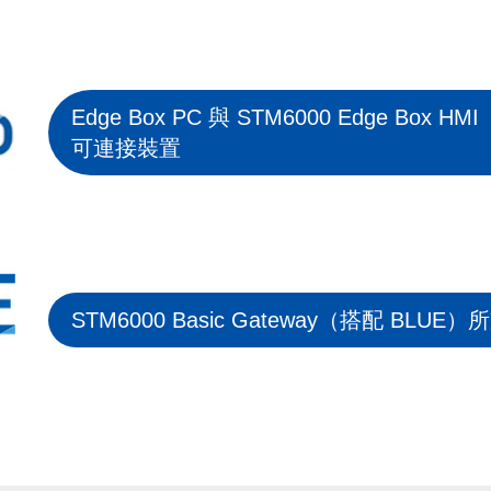
Edge Box PC 與 STM6000 Edge Box H
可連接裝置
STM6000 Basic Gateway（搭配 BL