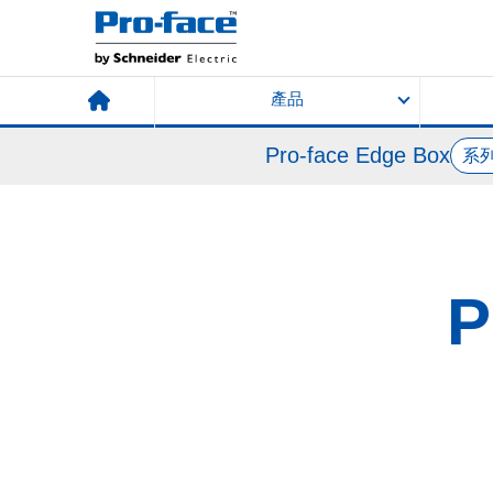
產品
Pro-face Edge Box
系
P