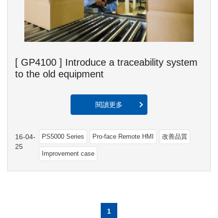
[ GP4100 ] Introduce a traceability system
to the old equipment
閱讀更多
16-04-
PS5000 Series
Pro-face Remote HMI
改善品質
25
Improvement case
1