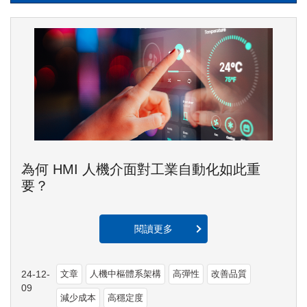
為何 HMI 人機介面對工業自動化如此重
要？
閱讀更多
24-12-
文章
人機中樞體系架構
高彈性
改善品質
09
減少成本
高穩定度