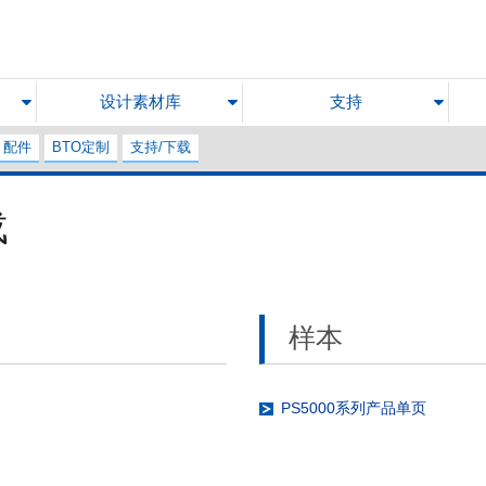
设计素材库
支持
配件
BTO定制
支持/下载
载
样本
PS5000系列产品单页