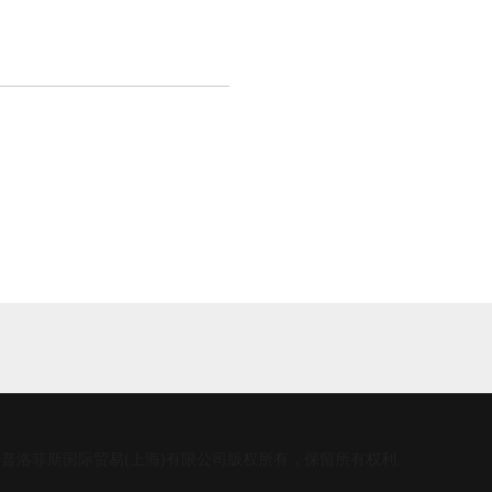
ldings Ltd.和普洛菲斯国际贸易(上海)有限公司版权所有，保留所有权利。