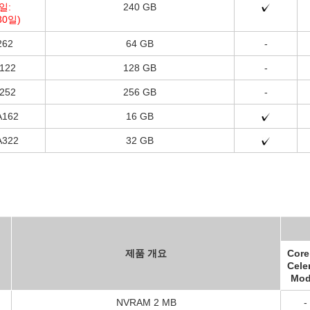
일:
240 GB
30일)
262
64 GB
-
122
128 GB
-
252
256 GB
-
A162
16 GB
A322
32 GB
제품 개요
Core 
Cele
Mod
NVRAM 2 MB
-