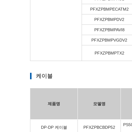
PFXZPBMPECATM2
PFXZPBMPDV2
PFXZPBMPAVI8
PFXZPBMPVGDV2
PFXZPBMPTX2
케이블
제품명
모델명
PS
DP-DP 케이블
PFXZPBCBDP52