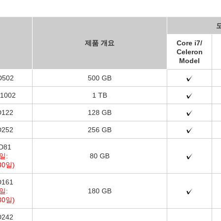
제품 개요
Core i7/
Celeron
Model
D502
500 GB
1002
1 TB
D122
128 GB
D252
256 GB
D81
일:
80 GB
30일)
D161
일:
180 GB
30일)
D242