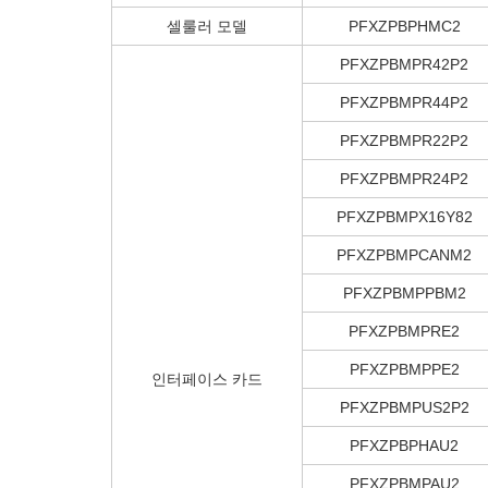
셀룰러 모델
PFXZPBPHMC2
PFXZPBMPR42P2
PFXZPBMPR44P2
PFXZPBMPR22P2
PFXZPBMPR24P2
PFXZPBMPX16Y82
PFXZPBMPCANM2
PFXZPBMPPBM2
PFXZPBMPRE2
PFXZPBMPPE2
인터페이스 카드
PFXZPBMPUS2P2
PFXZPBPHAU2
PFXZPBMPAU2