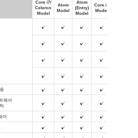
Core i7/
Atom
Atom
Core i3
Atom
Celeron
(Entry)
Model
Model
Model
Model
Model
스
어용
프트웨어
스틱
웨어
스