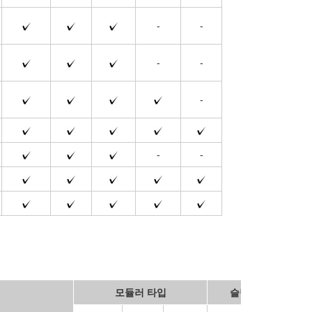
-
-
-
-
-
-
-
모듈러 타입
슬림 타입