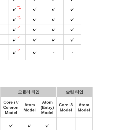
*1
*1
*1
*1
*1
-
-
모듈러 타입
슬림 타입
Core i7/
Atom
Atom
Core i3
Atom
Celeron
(Entry)
Model
Model
Model
Model
Model
-
-