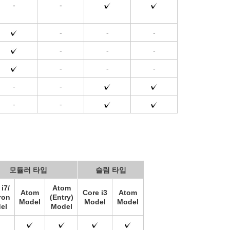
-
-
-
-
-
-
-
-
-
-
-
-
-
-
-
모듈러 타입
슬림 타입
i7/
Atom
Atom
Core i3
Atom
ron
(Entry)
Model
Model
Model
el
Model