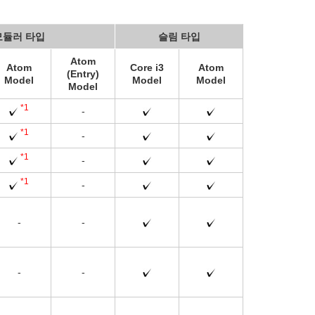
모듈러 타입
슬림 타입
Atom
Atom
Core i3
Atom
(Entry)
Model
Model
Model
Model
*1
-
*1
-
*1
-
*1
-
-
-
-
-