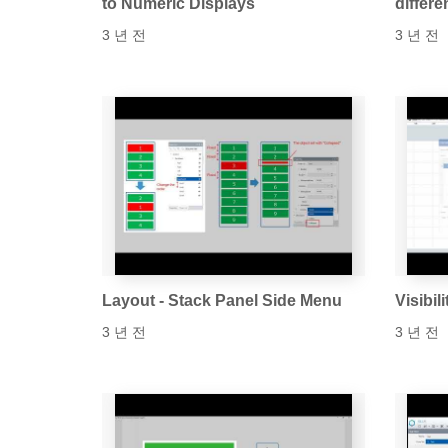
to Numeric Displays
differe
3 년 전
3 년 전
Layout - Stack Panel Side Menu
Visibil
3 년 전
3 년 전