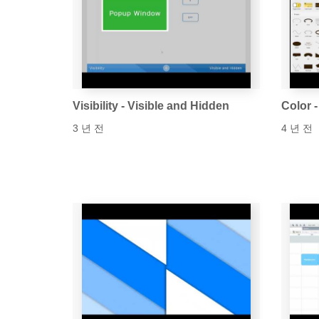
Visibility - Visible and Hidden
Color -
3 년 전
4 년 전