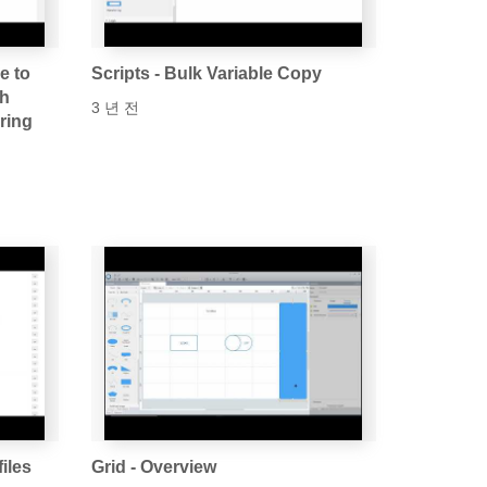
e to
Scripts - Bulk Variable Copy
th
3 년 전
ring
files
Grid - Overview