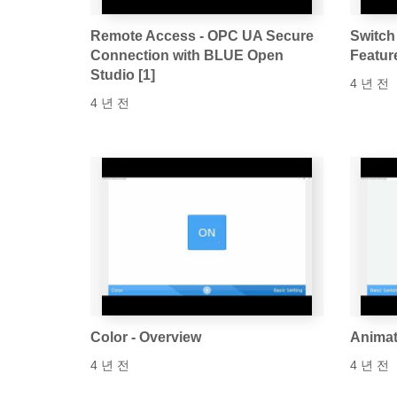
Remote Access - OPC UA Secure
Switch
Connection with BLUE Open
Featur
Studio [1]
4 년 전
4 년 전
Color - Overview
Animat
4 년 전
4 년 전