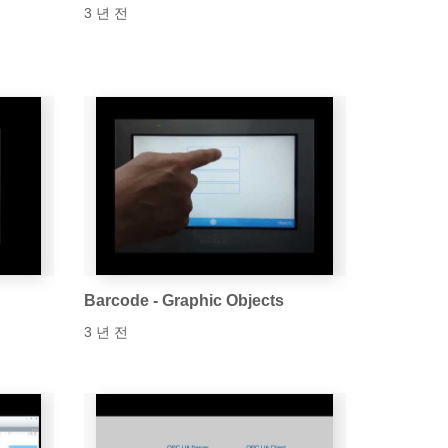
3 년 전
Barcode - Graphic Objects
3 년 전