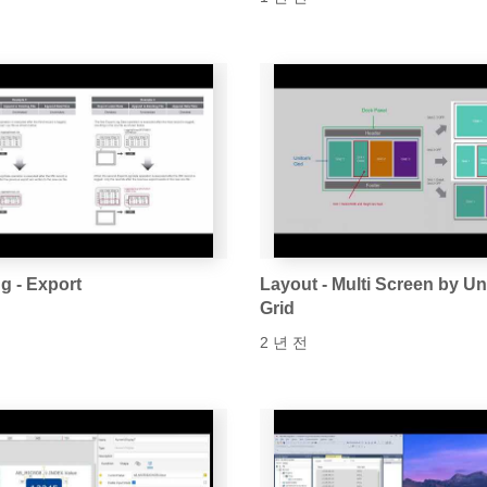
g - Export
Layout - Multi Screen by U
Grid
2 년 전