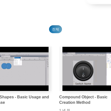
전체
Shapes - Basic Usage and
Compound Object - Basic
ase
Creation Method
1 년 전