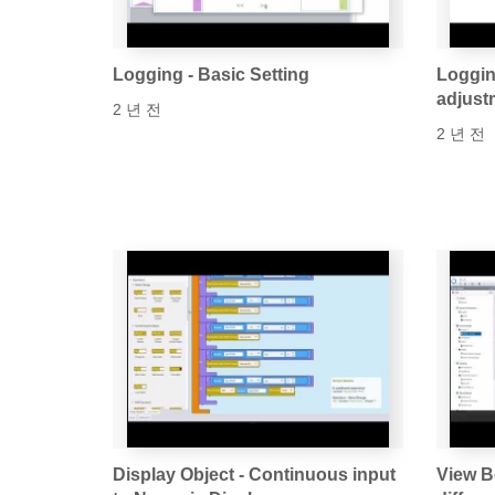
Logging - Basic Setting
Loggin
adjustm
2 년 전
2 년 전
Display Object - Continuous input
View B