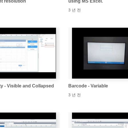
nt resolution
using MS Excel.
3 년 전
ity - Visible and Collapsed
Barcode - Variable
3 년 전