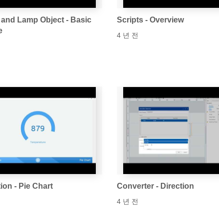
 and Lamp Object - Basic
Scripts - Overview
e
4 년 전
ion - Pie Chart
Converter - Direction
4 년 전