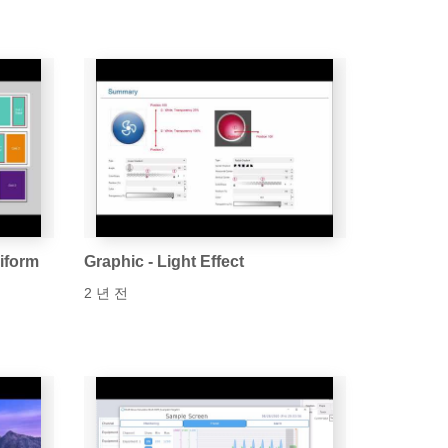
niform
Graphic - Light Effect
2 년 전