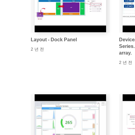
Layout - Dock Panel
Device
Series
2 년 전
array.
2 년 전