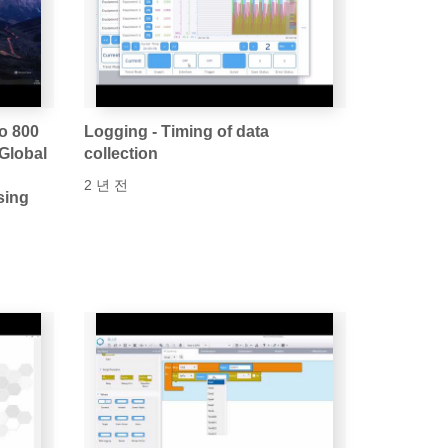
o 800
Logging - Timing of data
 Global
collection
2 년 전
sing