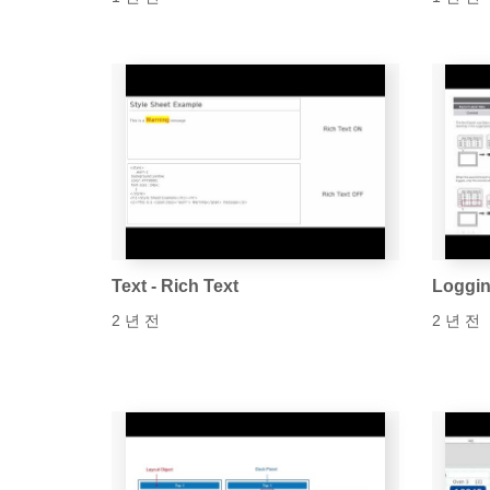
Text - Rich Text
Loggin
2 년 전
2 년 전