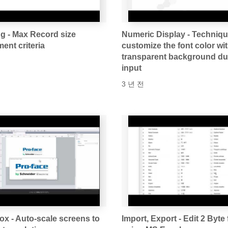
g - Max Record size
Numeric Display - Techniqu
ent criteria
customize the font color wi
transparent background du
input
3 년 전
ox - Auto-scale screens to
Import, Export - Edit 2 Byte 