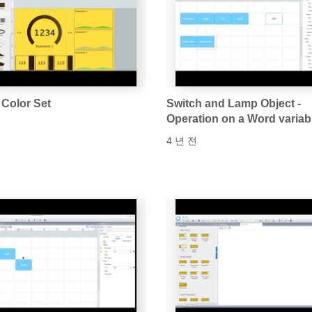
 Color Set
Switch and Lamp Object -
Operation on a Word variab
4 년 전