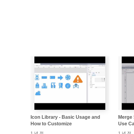
Icon Library - Basic Usage and
Merge 
How to Customize
Use C
1 년 전
1 년 전