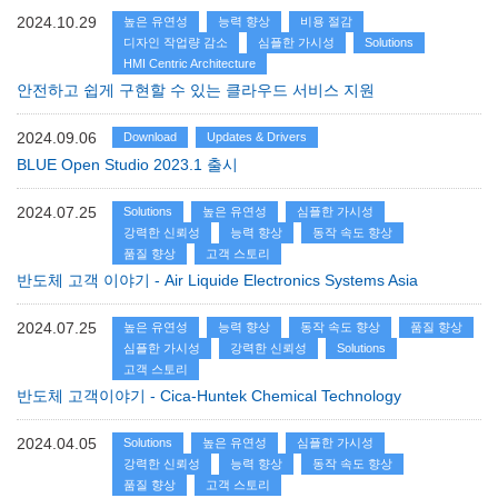
2024.10.29
높은 유연성
능력 향상
비용 절감
디자인 작업량 감소
심플한 가시성
Solutions
HMI Centric Architecture
안전하고 쉽게 구현할 수 있는 클라우드 서비스 지원
2024.09.06
Download
Updates & Drivers
BLUE Open Studio 2023.1 출시
2024.07.25
Solutions
높은 유연성
심플한 가시성
강력한 신뢰성
능력 향상
동작 속도 향상
품질 향상
고객 스토리
반도체 고객 이야기 - Air Liquide Electronics Systems Asia
2024.07.25
높은 유연성
능력 향상
동작 속도 향상
품질 향상
심플한 가시성
강력한 신뢰성
Solutions
고객 스토리
반도체 고객이야기 - Cica-Huntek Chemical Technology
2024.04.05
Solutions
높은 유연성
심플한 가시성
강력한 신뢰성
능력 향상
동작 속도 향상
품질 향상
고객 스토리