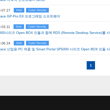
.07.27
Note
Cyber Security
-face GP-Pro EX 프로그래밍 소프트웨어
.03.11
Note
Cyber Security
000시리즈 Open BOX 모듈과 함께 RDS (Remote Desktop Service
.06.24
Note
Cyber Security
-face 산업용 PC 제품 및 Smart Portal SP5000 시리즈 Open BOX 
1